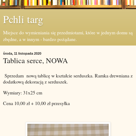
Pchli targ
Miejsce do wymieniania się przedmiotami, które w jednym domu są
zbędne, a w innym - bardzo pożądane.
środa, 11 listopada 2020
Tablica serce, NOWA
Sprzedam nową tablicę w kształcie serduszka. Ramka drewniana z
dodatkową dekoracją z serduszek.
Wymiary: 31x25 cm
Cena 10,00 zł + 10,00 zł przesyłka